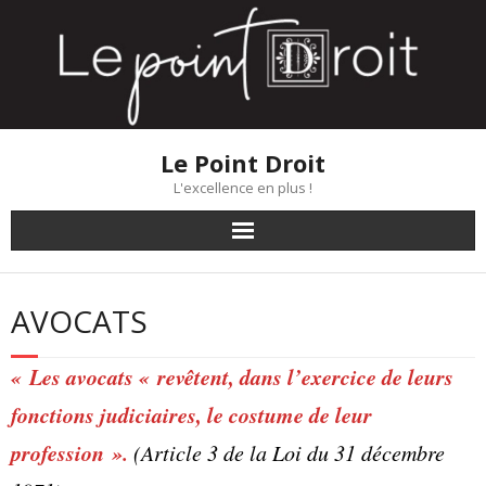
Skip
to
content
Le Point Droit
L'excellence en plus !
AVOCATS
« Les avocats « revêtent, dans l’exercice de leurs
fonctions judiciaires, le costume de leur
profession ».
(Article 3 de la Loi du 31 décembre